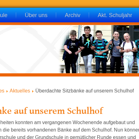
ule
Über uns
Archiv
Akt. Schuljahr
es
Aktuelles
Überdachte Sitzbänke auf unserem Schulhof
nke auf unserem Schulhof
enheiten konnten am vergangenen Wochenende aufgebaut und
n die bereits vorhandenen Bänke auf dem Schulhof. Nun könne
rschule und der Grundschule in gemütlicher Runde essen und