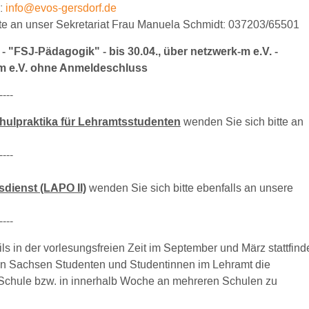
l:
info@evos-gersdorf.de
tte an unser Sekretariat Frau Manuela Schmidt: 037203/65501
 "FSJ-Pädagogik" - bis 30.04.,
über netzwerk-m e.V.
-
-m e.V. ohne Anmeldeschluss
----
chulpraktika für Lehramtsstudenten
wenden Sie sich bitte an
----
sdienst (LAPO II)
wenden Sie sich bitte ebenfalls an unsere
----
eils in der vorlesungsfreien Zeit im September und März
stattfind
in Sachsen Studenten und Studentinnen im Lehramt die
r Schule bzw. in innerhalb Woche an mehreren Schulen zu